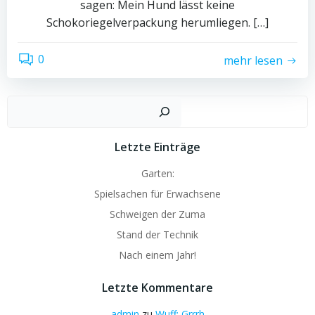
sagen: Mein Hund lässt keine
Schokoriegelverpackung herumliegen. […]
0
mehr lesen
Such
Letzte Einträge
Garten:
Spielsachen für Erwachsene
Schweigen der Zuma
Stand der Technik
Nach einem Jahr!
Letzte Kommentare
admin
zu
Wuff; Grrrh