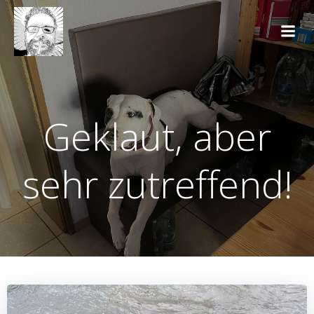
Zum
Inhalt
springen
Geklaut, aber
sehr zutreffend!